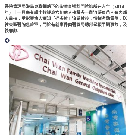
醫院管理局港島東聯網轄下的柴灣普通科門診診所在去年（2018
年）十一月底有護士錯誤為六旬病人接種多一劑流感疫苗。有內部
人員指，受影響病人獲知「捱多針」流感針後，情緒激動暈倒，送
往東區醫院急症室，門診有就事件向醫管局總部呈報早期事故，及
後亦數...