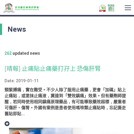
To
na
News
262
updated news
[晴報] 止痛貼止痛藥打孖上 恐傷肝腎
Date: 2019-01-11
頸緊膊痛，實在難受。不少人除了服用止痛藥，更會「加碼」貼上
止痛貼，或塗抹止痛液，冀達到「雙效鎮痛」效果。但有藥劑師提
醒，若同時使用相同鎮痛原理藥品，有可能導致藥效超標，嚴重者
可傷肝、傷腎。外國有案例是患者使用嗎啡類止痛貼時，忘記撕走
舊貼即貼...