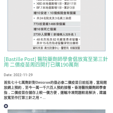
[Bastille Post] 醫院藥劑師學會倡放寬至第三針
用 二價疫苗周四開打 已購190萬劑
Date: 2022-11-29
首批七十七萬劑針對Omicron的復必泰二價疫苗日前抵港，當局開
放網上預約，至今一萬一千六百人預約接種。香港醫院藥劑師學會
指，二價疫苗在儲存上較一價方便，運輸冷凍問題較易解決，建議
放寬至作打第三針之用。...