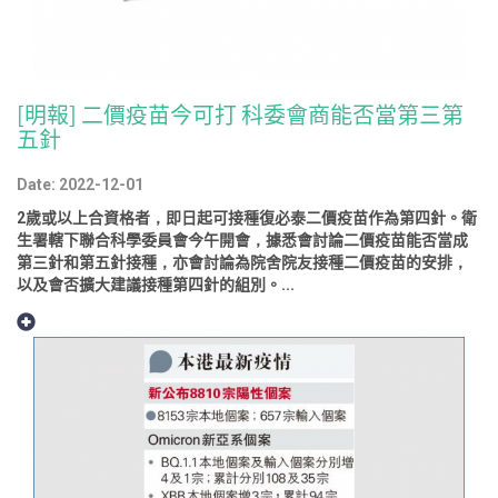
[明報] 二價疫苗今可打 科委會商能否當第三第
五針
Date: 2022-12-01
2歲或以上合資格者，即日起可接種復必泰二價疫苗作為第四針。衛
生署轄下聯合科學委員會今午開會，據悉會討論二價疫苗能否當成
第三針和第五針接種，亦會討論為院舍院友接種二價疫苗的安排，
以及會否擴大建議接種第四針的組別。...