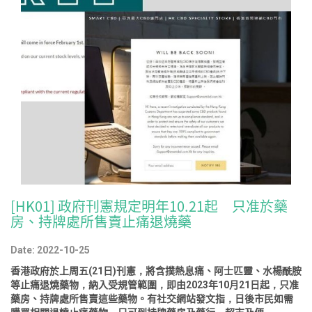
[HK01] 政府刊憲規定明年10.21起 只准於藥
房、持牌處所售賣止痛退燒藥
Date: 2022-10-25
香港政府於上周五(21日)刊憲，將含撲熱息痛、阿士匹靈、水楊酰胺
等止痛退燒藥物，納入受規管範圍，即由2023年10月21日起，只准
藥房、持牌處所售賣這些藥物。有社交網站發文指，日後市民如需