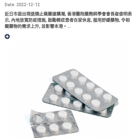
Date: 2022-12-12
近日市面出現退燒止痛藥搶購潮, 香港醫院藥劑師學會會長崔俊明表
示, 內地放寬防疫措施, 鼓勵輕症患者在家休息, 服用舒緩藥物, 令相
關藥物的需求上升, 並影響本港。...