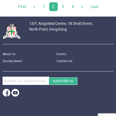
First
«
1
2
3
4
»
Last
13/F., Kingsfield Centre, 18 Shell Street,
North Point, Hong Kong
About Us
Events
Society News
Contact Us
subscribe us