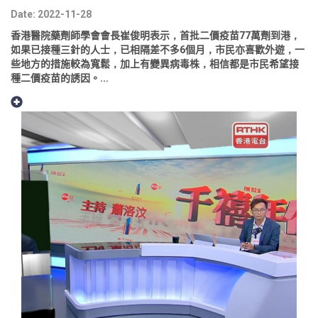
Date: 2022-11-28
香港醫院藥劑師學會會長崔俊明表示，首批二價疫苗77萬劑到港，
如果已接種三針的人士，已相隔差不多6個月，市民亦喜歡外遊，一
些地方的措施較為寬鬆，加上有變異病毒株，相信都是市民希望接
種二價疫苗的誘因。...