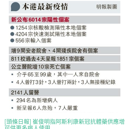
[頭條日報] 崔俊明指阿斯利康新冠抗體藥供應增
可供更多病人使用