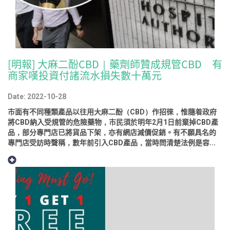
[明報] 大麻二酚CBD｜藥劑師贊成規管CBD 有
商家嘆投資付諸流水損失數十萬元
Date: 2022-10-28
市面有不同種類產品以往用大麻二酚（CBD）作招徠，惟隨着政府
將CBD納入受規管的危險藥物，市民須於明年2月1日前棄掉CBD產
品，部分專門店已將貨品下架，亦有網店減價促銷。有不願具名的
專門店受訪時聲稱，數年前引入CBD產品，當時問清楚法例是容...