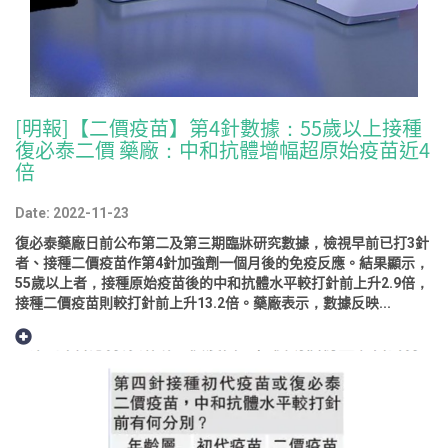
[明報]【二價疫苗】第4針數據：55歲以上接種
復必泰二價 藥廠：中和抗體增幅超原始疫苗近4
倍
Date: 2022-11-23
復必泰藥廠日前公布第二及第三期臨牀研究數據，檢視早前已打3針
者、接種二價疫苗作第4針加強劑一個月後的免疫反應。結果顯示，
55歲以上者，接種原始疫苗後的中和抗體水平較打針前上升2.9倍，
接種二價疫苗則較打針前上升13.2倍。藥廠表示，數據反映...