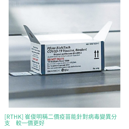
[RTHK] 崔俊明稱二價疫苗能針對病毒變異分
支 較一價更好