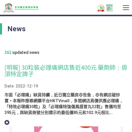
To
na
News
262
updated news
[明報] 30粒裝必理痛網店售近400元 藥劑師：毋
須特定牌子
Date: 2022-12-19
市面「必理痛」缺貨持續，近日獨立藥房亦告急，亦有網店疑炒
賣。本報昨搜尋網購平台HKTVmall，多間網店高價供應必理痛，
「特效必理痛30粒」及「必理痛特強傷風感冒丸32粒」售價均至
395元，與缺貨商號分別標示的最低價85元和102.9元相比...