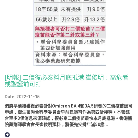
[明報] 二價復必泰料月底抵港 崔俊明：高危者
或聖誕前可打
Date: 2022-11-15
港府早前接獲復必泰針對Omicron BA.4和BA.5研發的二價疫苗認可
申請，衛生署聯合科學委員會早前建議可作為第四針接種。本報綜
合至少3個消息來源確認，復必泰二價疫苗最快本月底抵港。香港醫
院藥劑師學會會長崔俊明預料，將優先安排年滿50歲...