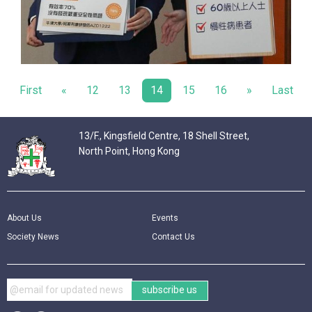
First
«
12
13
14
15
16
»
Last
13/F., Kingsfield Centre, 18 Shell Street,
North Point, Hong Kong
About Us
Events
Society News
Contact Us
subscribe us