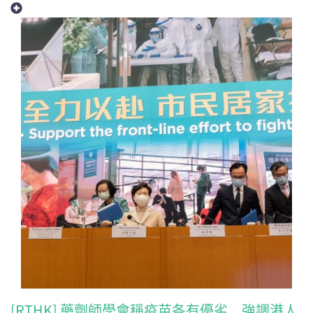
[RTHK] 藥劑師學會稱疫苗各有優劣 強調港人