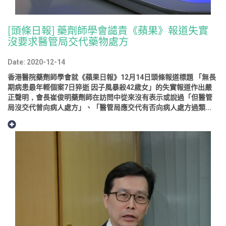
[頭條日報] 藥劑師學會譴責《蘋果》報道失實
沒要求醫管局交代藥物處方
Date: 2020-12-14
香港醫院藥劑師學會就《蘋果日報》12月14日頭條報道標題 「無長
期病患最年輕個案7日猝逝 因子風暴殺42歲女」的失實報道作出嚴
正聲明，會長崔俊明藥劑師在訪問中從來沒有表示或說過「但醫管
局沒交代曾向病人處方」、「醫管局應交代有否向病人處方過類...