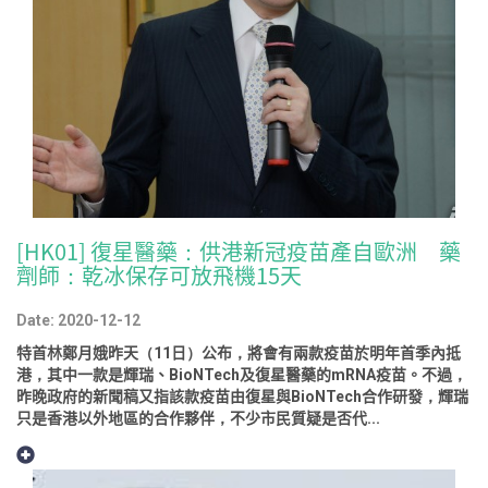
[HK01] 復星醫藥：供港新冠疫苗產自歐洲 藥
劑師：乾冰保存可放飛機15天
Date: 2020-12-12
特首林鄭月娥昨天（11日）公布，將會有兩款疫苗於明年首季內抵
港，其中一款是輝瑞、BioNTech及復星醫藥的mRNA疫苗。不過，
昨晚政府的新聞稿又指該款疫苗由復星與BioNTech合作研發，輝瑞
只是香港以外地區的合作夥伴，不少市民質疑是否代...