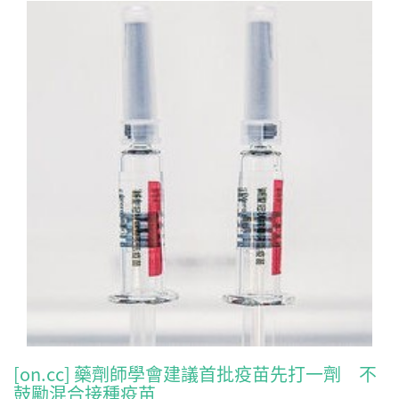
[on.cc] 藥劑師學會建議首批疫苗先打一劑 不
鼓勵混合接種疫苗