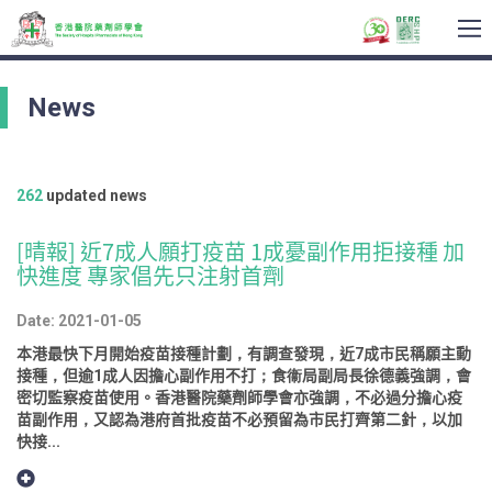
To
na
News
262
updated news
[晴報] 近7成人願打疫苗 1成憂副作用拒接種 加
快進度 專家倡先只注射首劑
Date: 2021-01-05
本港最快下月開始疫苗接種計劃，有調查發現，近7成市民稱願主動
接種，但逾1成人因擔心副作用不打；食衞局副局長徐德義強調，會
密切監察疫苗使用。香港醫院藥劑師學會亦強調，不必過分擔心疫
苗副作用，又認為港府首批疫苗不必預留為市民打齊第二針，以加
快接...