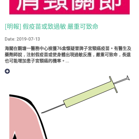
[明報] 假疫苗或致過敏 嚴重可致命
Date: 2019-07-13
海關在觀塘一醫務中心檢獲76盒懷疑冒牌子宮頸癌疫苗。有醫生及
藥劑師說，注射假疫苗或使身體出現過敏反應，嚴重可致命，長遠
也可能增加患子宮頸癌的機率。...