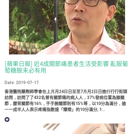
[蘋果日報] 近4成關節痛患者生活受影響 亂服葡
萄糖胺未必有用
Date: 2019-07-17
香港醫院藥劑師學會在上⽉月24⽇日⾄至7⽉月2⽇日進⾏行行街頭
訪問，訪問了了432名曾有關節痛的病⼈人，37%發病位置為膝關
節，腰背關節有16%，⼿手腕關節則有15%等，以10分為滿分，逾
⼀一成半⼈人表示疼痛指數達「爆燈」的10分滿分; 1...