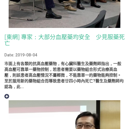
[東網] 專家：大部分血壓藥均安全 少見服藥死
亡
Date: 2019-08-04
市面上有各類的抗高血壓藥物，有心臟科醫生及藥劑師指出，一般
高血壓可靠單一藥物控制，若患者需要以藥物組合形式治療高血
壓，則該患者高血壓情況不屬輕微，不能靠單一的藥物能夠控制。
至於服用新的藥物組合而導致患者廿四小時內死亡?醫生及藥劑師均
認為，此...