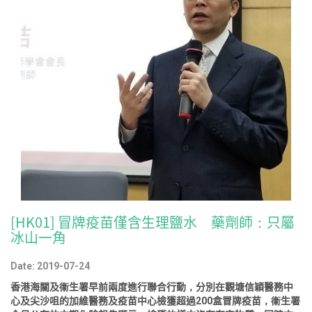
[HK01] 冒牌疫苗僅含生理鹽水 藥劑師：只屬
冰山一角
Date: 2019-07-24
香港海關及衞生署早前兩度進行聯合行動，分別在觀塘信穎醫務中
心及尖沙咀的加維醫務及疫苗中心檢獲超過200盒冒牌疫苗，衞生署