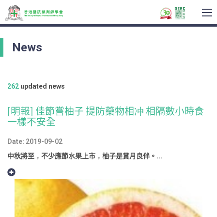
To
na
News
262
updated news
[明報] 佳節嘗柚子 提防藥物相冲 相隔數小時食
一樣不安全
Date: 2019-09-02
中秋將至，不少應節水果上市，柚子是賞月良伴。...