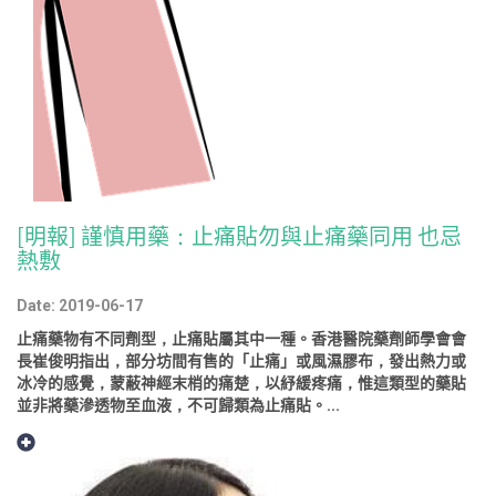
[明報] 謹慎用藥：止痛貼勿與止痛藥同用 也忌
熱敷
Date: 2019-06-17
止痛藥物有不同劑型，止痛貼屬其中一種。香港醫院藥劑師學會會
長崔俊明指出，部分坊間有售的「止痛」或風濕膠布，發出熱力或
冰冷的感覺，蒙蔽神經末梢的痛楚，以紓緩疼痛，惟這類型的藥貼
並非將藥滲透物至血液，不可歸類為止痛貼。...