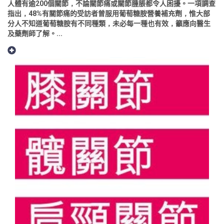
人體有逾200個關節，不論關節痛或關節腫脹都令人困擾。一項調查
指出，48%有關節痛的受訪者曾服用葡萄糖胺營養補充劑，惟大部
分人不知道葡萄糖胺有不同種類，未必每一種也有效，籲應向醫生
及藥劑師了解。...