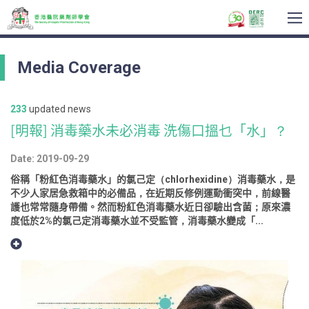
To
na
Media Coverage
233
updated news
[明報] 消毒藥水未必消毒 洗傷口搵乜「水」？
Date: 2019-09-29
俗稱「粉紅色消毒藥水」的氯己定（chlorhexidine）消毒藥水，是
不少人家居急救箱中的必備品，在近期反修例運動衝突中，前線醫
護也常常隨身帶備。然而粉紅色消毒藥水近日卻驗出含菌；原來濃
度低於2%的氯己定消毒藥水並不受監管，消毒藥水變成「...