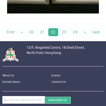
First
«
20
21
22
23
24
»
Last
13/F., Kingsfield Centre, 18 Shell Street,
North Point, Hong Kong
About Us
Events
Society News
Contact Us
subscribe us