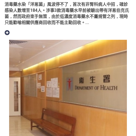
消毒藥水染「洋葱菌」風波停不了，首次有非腎科病人中招，確診
感染人數增至184人。涉事3款消毒藥水早前被驗出帶有洋葱伯克氏
菌，然而政府束手無策，由於低濃度消毒藥水不屬規管之列，現時
只能勸喻相關供應商回收而不能主動回收。...