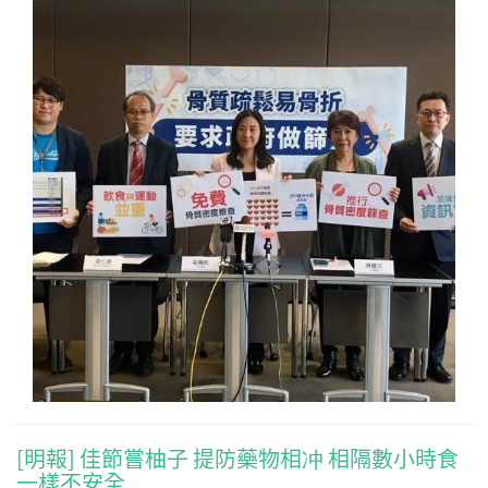
[明報] 佳節嘗柚子 提防藥物相冲 相隔數小時食
一樣不安全