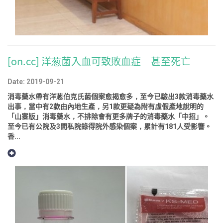
[on.cc] 洋葱菌入血可致敗血症 甚至死亡
Date: 2019-09-21
消毒藥水帶有洋葱伯克氏菌個案愈揭愈多，至今已驗出3款消毒藥水
出事，當中有2款由內地生產，另1款更疑為附有虛假產地說明的
「山寨版」消毒藥水，不排除會有更多牌子的消毒藥水「中招」。
至今已有公院及3間私院錄得院外感染個案，累計有181人受影響。
香...