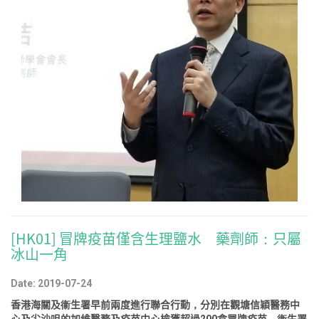
[HK01] 冒牌疫苗僅含生理鹽水 藥劑師：只屬
冰山一角
Date: 2019-07-24
香港海關及衞生署早前兩度進行聯合行動，分別在觀塘信穎醫務中
心及尖沙咀的加維醫務及疫苗中心檢獲超過200盒冒牌疫苗，衞生署