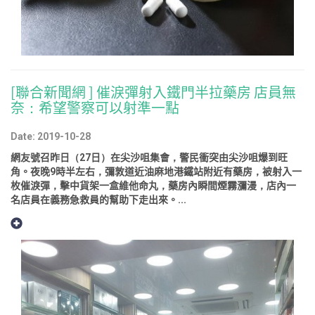
[聯合新聞網 ] 催淚彈射入鐵門半拉藥房 店員無
奈：希望警察可以射準一點
Date: 2019-10-28
網友號召昨日（27日）在尖沙咀集會，警民衝突由尖沙咀爆到旺
角。夜晚9時半左右，彌敦道近油麻地港鐵站附近有藥房，被射入一
枚催淚彈，擊中貨架一盒維他命丸，藥房內瞬間煙霧瀰漫，店內一
名店員在義務急救員的幫助下走出來。...