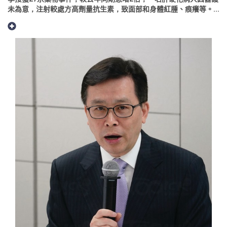
未為意，注射較處方高劑量抗生素，致面部和身體紅腫、痕癢等。...