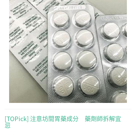
[TOPick] 注意坊間胃藥成分 藥劑師拆解宜
忌