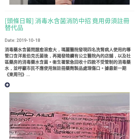
[頭條日報] 消毒水含菌消防中招 竟用毋須註冊
替代品
Date: 2019-10-18
消毒藥水含菌問題愈滾愈大，瑪麗醫院發現四名洗腎病人使用的導
管口含洋葱伯克氏菌後，再揭發陸續有公立醫院內的店舖，以及社
區藥房的消毒藥水含菌。衞生署緊急回收十四款不受管制的消毒藥
水，並呼籲市民不應使用無註冊藥劑製品處理傷口。據最新一期
《東周刊》...