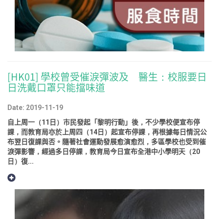
[HK01] 學校曾受催淚彈波及 醫生：校服要日
日洗戴口罩只能擋味道
Date: 2019-11-19
自上周一（11日）市民發起「黎明行動」後，不少學校便宣布停
課，而教育局亦於上周四（14日）起宣布停課，再根據每日情況公
布翌日復課與否。隨著社會運動發展愈演愈烈，多區學校也受到催
淚彈影響，經過多日停課，教育局今日宣布全港中小學明天（20
日）復...