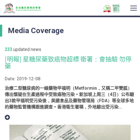
To
na
Media Coverage
233
updated news
[明報] 星糖尿藥致癌物超標 衛署：會抽驗 勿停
藥
Date: 2019-12-08
治療二型糖尿病的一線藥物甲福明（Metformin，又稱二甲雙胍）
傳出懷疑在生產過程中受致癌物污染。新加坡上周三（4日）公布驗
出3款甲福明受污染後，美國食品及藥物管理局（FDA）等全球多地
的藥物監管機構跟進調查。香港衛生署稱，外地驗出受污染...