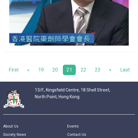
First
«
19
20
21
22
23
»
Last
13/F., Kingsfield Centre, 18 Shell Street,
North Point, Hong Kong
About Us
Events
Society News
Contact Us