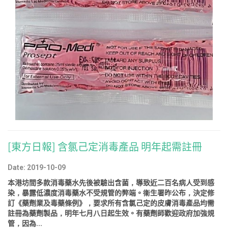
[東方日報] 含氯己定消毒產品 明年起需註冊
Date: 2019-10-09
本港坊間多款消毒藥水先後被驗出含菌，導致近二百名病人受到感
染，暴露低濃度消毒藥水不受規管的弊端。衞生署昨公布，決定修
訂《藥劑業及毒藥條例》，要求所有含氯己定的皮膚消毒產品均需
註冊為藥劑製品，明年七月八日起生效。有藥劑師歡迎政府加強規
管，因為...